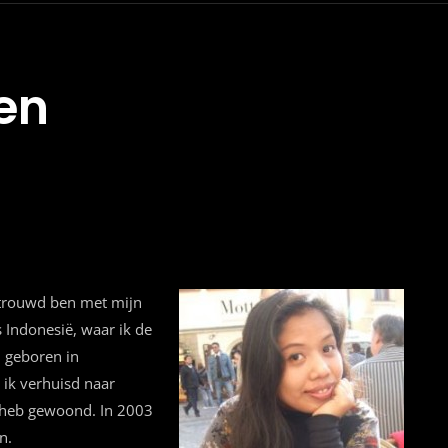
en
etrouwd ben met mijn
 Indonesië, waar ik de
n geboren in
 ik verhuisd naar
s heb gewoond. In 2003
n.